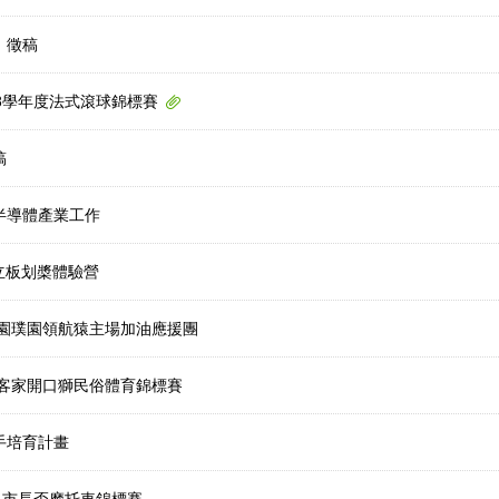
」徵稿
3學年度法式滾球錦標賽
稿
半導體產業工作
立板划槳體驗營
桃園璞園領航猿主場加油應援團
盃客家開口獅民俗體育錦標賽
手培育計畫
－市長盃摩托車錦標賽