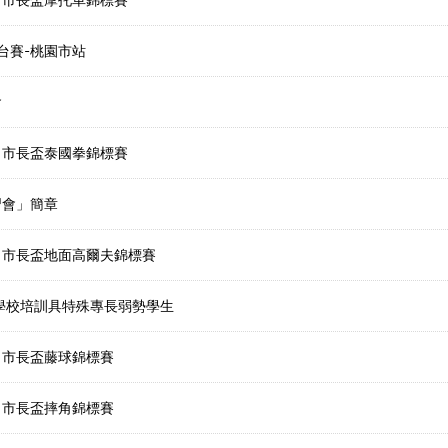
環台賽-桃園市站
會
－市長盃泰國拳錦標賽
習會」簡章
－市長盃地面高爾夫錦標賽
學校培訓具特殊專長弱勢學生
－市長盃藤球錦標賽
－市長盃摔角錦標賽