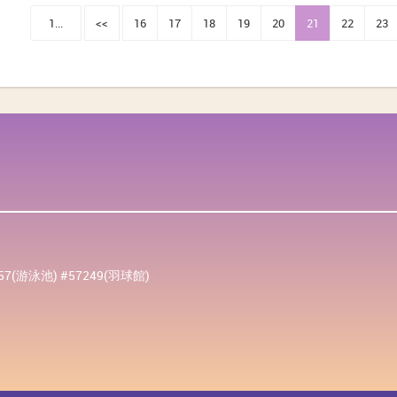
1...
<<
16
17
18
19
20
21
22
23
257(游泳池) #57249(羽球館)