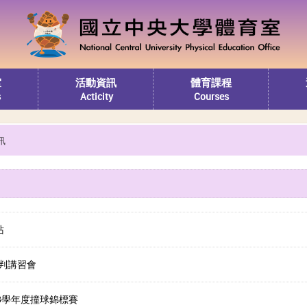
室
活動資訊
體育課程
s
Acticity
Courses
訊
站
裁判講習會
3學年度撞球錦標賽