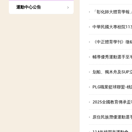
運動中心公告
「彰化師大體育學報
中華民國大專校院11
《中正體育學刊》徵
輔導優秀運動選手至
划船、獨木舟及SUP
PLG職業籃球聯盟-
2025全國教育傳承
原住民族潛優運動選
114年桃園市運動會