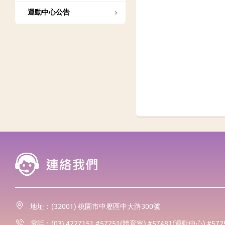
運動中心公告
地址：(32001) 桃園市中壢區中大路300號
電話：(03) 4227151 #57251(體育室) #57481(運動中心) #57