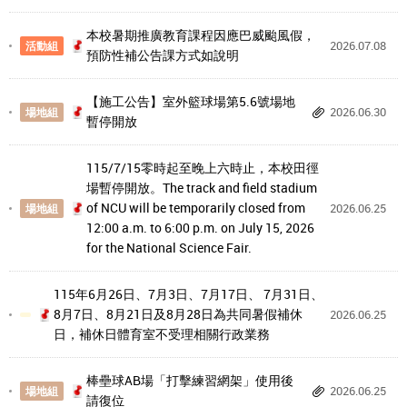
本校暑期推廣教育課程因應巴威颱風假，
2026.07.08
活動組
預防性補公告課方式如說明
【施工公告】室外籃球場第5.6號場地
2026.06.30
場地組
暫停開放
115/7/15零時起至晚上六時止，本校田徑
場暫停開放。The track and field stadium
of NCU will be temporarily closed from
2026.06.25
場地組
12:00 a.m. to 6:00 p.m. on July 15, 2026
for the ​National Science Fair.
115年6月26日、7月3日、7月17日、 7月31日、
8月7日、8月21日及8月28日為共同暑假補休
2026.06.25
日，補休日體育室不受理相關行政業務
棒壘球AB場「打擊練習網架」使用後
2026.06.25
場地組
請復位