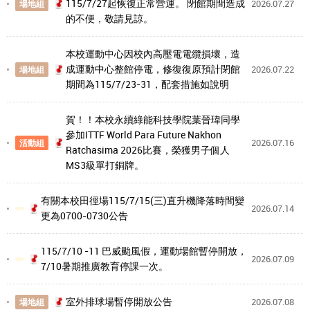
115/7/27起恢復正常營運。 閉館期間造成
2026.07.27
場地組
的不便，敬請見諒。
本校運動中心因校內高壓電電纜損壞，造
成運動中心整館停電，修復復原預計閉館
2026.07.22
場地組
期間為115/7/23-31，配套措施如說明
賀！！本校永續綠能科技學院葉晉瑋同學
參加ITTF World Para Future Nakhon
2026.07.16
活動組
Ratchasima 2026比賽，榮獲男子個人
MS3級單打銅牌。
有關本校田徑場115/7/15(三)直升機降落時間變
2026.07.14
更為0700-0730公告
115/7/10 -11 巴威颱風假，運動場館暫停開放，
2026.07.09
7/10暑期推廣教育停課一次。
室外排球場暫停開放公告
2026.07.08
場地組