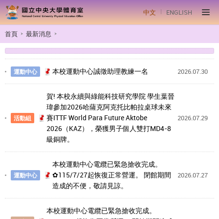
中文
ENGLISH
首頁
最新消息
本校運動中心誠徵助理教練一名
2026.07.30
運動中心
賀! 本校永續與綠能科技研究學院 學生葉晉
瑋參加2026哈薩克阿克托比帕拉桌球未來
賽ITTF World Para Future Aktobe
2026.07.29
活動組
2026（KAZ），榮獲男子個人雙打MD4-8
級銅牌。
本校運動中心電纜已緊急搶收完成。
✿115/7/27起恢復正常營運。 閉館期間
2026.07.27
運動中心
造成的不便，敬請見諒。
本校運動中心電纜已緊急搶收完成。