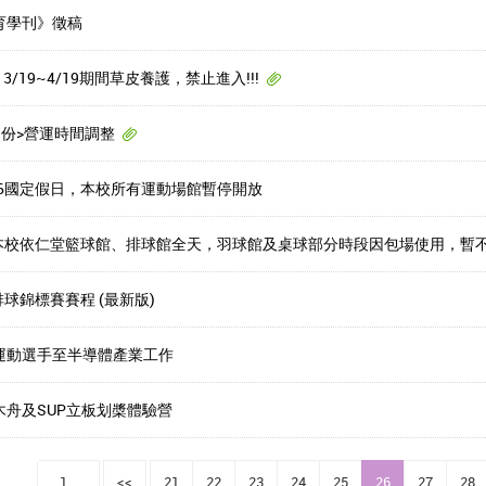
育學刊》徵稿
3/19~4/19期間草皮養護，禁止進入!!!
月份>營運時間調整
3-4/6國定假日，本校所有運動場館暫停開放
/23本校依仁堂籃球館、排球館全天，羽球館及桌球部分時段因包場使用，暫
排球錦標賽賽程 (最新版)
運動選手至半導體產業工作
木舟及SUP立板划槳體驗營
1...
<<
21
22
23
24
25
26
27
28