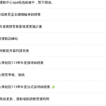
7-8 運動中心spa熱池維修中，暫不開放。
12屆教育盃全國獨輪車錦標賽
優良適應體育教案徵選實施計畫
奧運動訓練站
級輕艇龍舟裁判講習會
大專校院113學年度撞球錦標賽
大體育學報」徵稿
大專校院113學年度法式滾球錦標賽
供電系統更新，運動場館調整營運時間