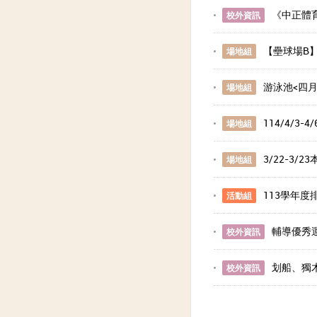
《中正體
校外資訊
【壘球場B】
場地組
游泳池<四
場地組
114/4/
場地組
3/22-3
場地組
113學年度
活動組
輔導優秀
校外資訊
划船、獨
校外資訊