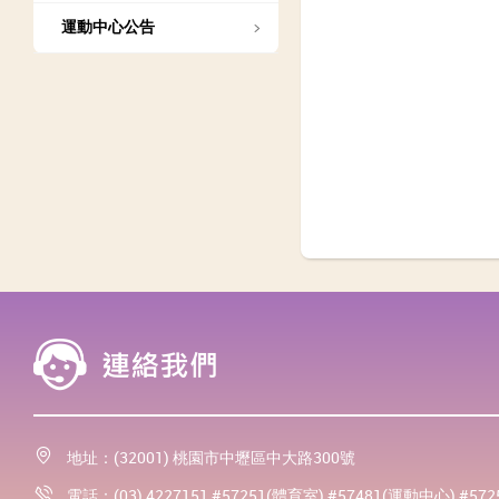
運動中心公告
地址：(32001) 桃園市中壢區中大路300號
電話：(03) 4227151 #57251(體育室) #57481(運動中心) #57