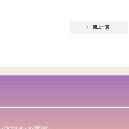
回上一頁
257(游泳池) #57249(羽球館)