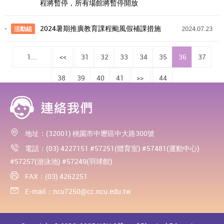
程將暫停，所有場館將暫停開放
2024暑期推廣教育課程颱風假補課措施
2024.07.23
活動組
1...
<<
31
32
33
34
35
36
37
38
39
40
41
>>
44
地址：(32001) 桃園市中壢區中大路300號
電話：(03) 4227151 #57251(體育室) #57481(運動中心)
#57257(游泳池) #57249(羽球館)
FAX：(03) 4262251
E-mail：
ncu7250@cc.ncu.edu.tw