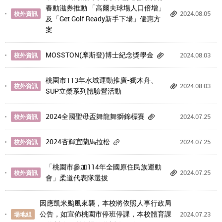
春動滋券推動 「高爾夫球場人口倍增」
2024.08.05
校外資訊
及「Get Golf Ready新手下場」優惠方
案
MOSSTON(摩斯登)博士紀念獎學金
2024.08.03
校外資訊
桃園市113年水域運動推廣-獨木舟、
2024.08.03
校外資訊
SUP立槳系列體驗營活動
2024全國聖母盃舞龍舞獅錦標賽
2024.07.25
校外資訊
2024杏輝宜蘭馬拉松
2024.07.25
校外資訊
「桃園市參加114年全國原住民族運動
2024.07.25
校外資訊
會」柔道代表隊選拔
因應凱米颱風來襲，本校將依照人事行政局
公告，如宣佈桃園市停班停課，本校體育課
2024.07.23
場地組