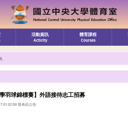
室
活動資訊
體育課程
s
Acticity
Courses
訊
洲大學羽球錦標賽】外語接待志工招募
27 01:02:00 發表此公告