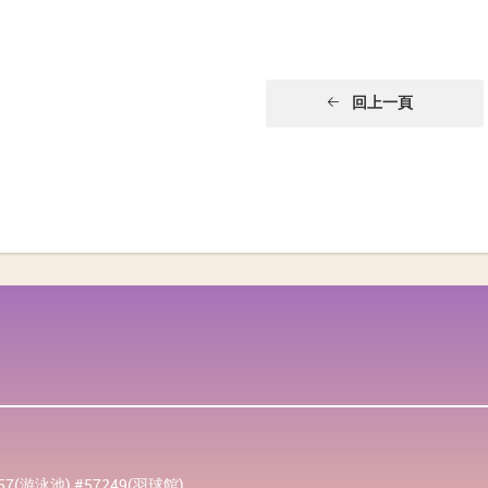
回上一頁
257(游泳池) #57249(羽球館)