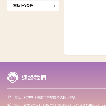
運動中心公告
地址：(32001) 桃園市中壢區中大路300號
電話：(03) 4227151 #57251(體育室) #57481(運動中心) #57