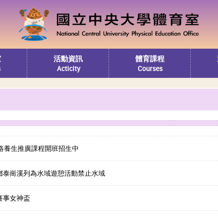
室
活動資訊
體育課程
s
Acticity
Courses
絡養生推廣課程開班招生中
鄉泰崗溪列為水域遊憩活動禁止水域
賽事女神盃