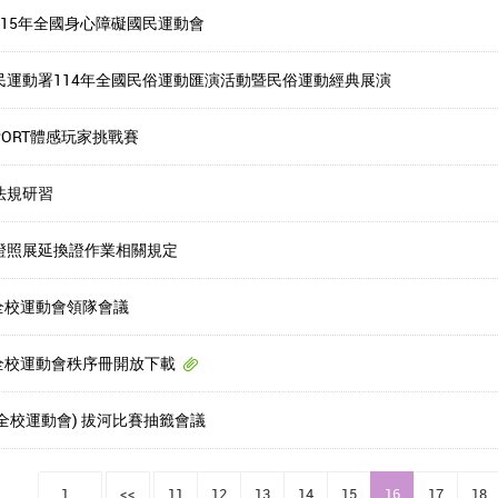
115年全國身心障礙國民運動會
民運動署114年全國民俗運動匯演活動暨民俗運動經典展演
TSPORT體感玩家挑戰賽
法規研習
證照展延換證作業相關規定
度全校運動會領隊會議
度全校運動會秩序冊開放下載
度全校運動會) 拔河比賽抽籤會議
1...
<<
11
12
13
14
15
16
17
18