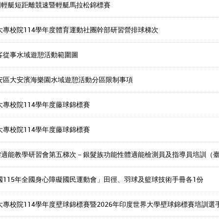
全國輕艇短距離競速暨輕艇馬拉松錦標賽
大專校院114學年度體育運動社團幹部研習營排球梯次
客從事水域遊憩活動範圍圖
安區大安濱海樂園水域遊憩活動分區限制事項
大專校院114學年度藤球錦標賽
大專校院114學年度藤球錦標賽
度體適能教學研習會第五梯次－銀髮族功能性體適能檢測員及指導員培訓（臺
國115年全國身心障礙國民運動會」田徑、羽球及籃球技術手冊各1份
大專校院114學年度壁球錦標賽暨2026年印度世界大學壁球錦標賽培訓選