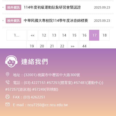
114年度初級運動貼紮研習會暨認證
2025.09.23
校外資訊
中華民國大專校院114學年度冰壺錦標賽
2025.09.23
校外資訊
1...
<<
12
13
14
15
16
17
18
19
20
21
22
>>
44
地址：(32001) 桃園市中壢區中大路300號
電話：(03) 4227151 #57251(體育室) #57481(運動中心)
#57257(游泳池) #57249(羽球館)
FAX：(03) 4262251
E-mail：
ncu7250@cc.ncu.edu.tw