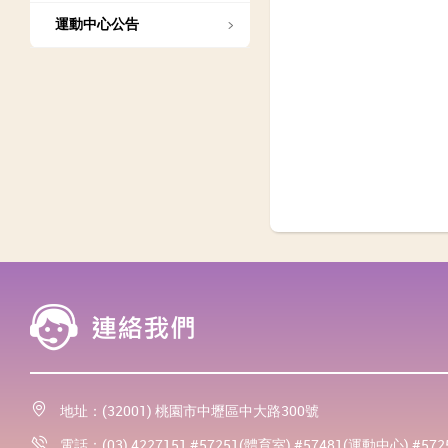
運動中心公告
地址：(32001) 桃園市中壢區中大路300號
電話：(03) 4227151 #57251(體育室) #57481(運動中心) #57