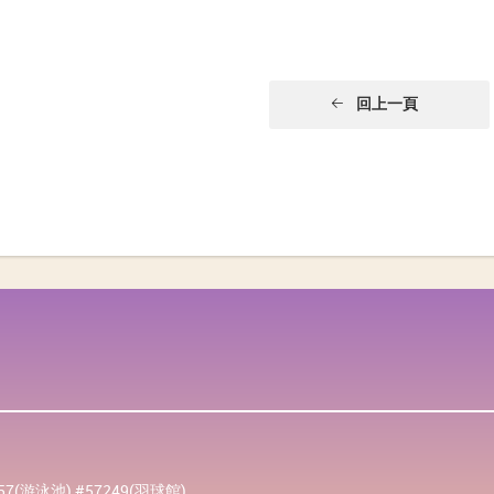
回上一頁
257(游泳池) #57249(羽球館)