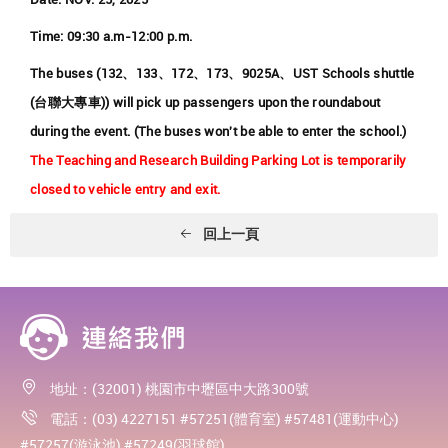
Time: 09:30 a.m-12:00 p.m.
The buses (132、133、172、173、9025A、UST Schools shuttle
(台聯大專車)) will pick up passengers upon the roundabout
during the event. (The buses won't be able to enter the school.)
The Teaching and Research Building Parking Lot is temporarily
closed to vehicle entry and exit.
回上一頁
地址：(32001) 桃園市中壢區中大路300號
電話：(03) 4227151 #57251(體育室) #57481(運動中心)
#57257(游泳池) #57249(羽球館)