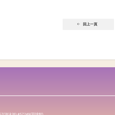
回上一頁
257(游泳池) #57249(羽球館)