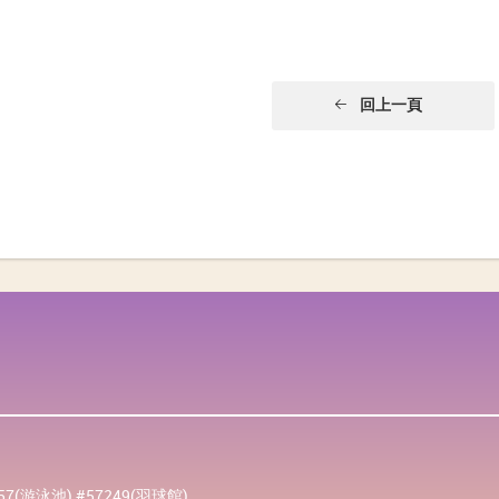
回上一頁
257(游泳池) #57249(羽球館)