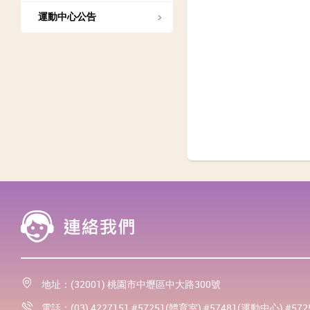
運動中心公告
地址：(32001) 桃園市中壢區中大路300號
電話：(03) 4227151 #57251(體育室) #57481(運動中心) #57