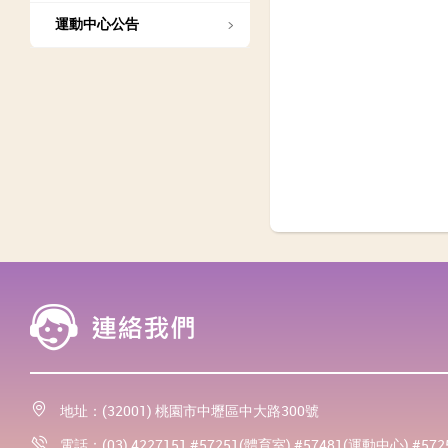
運動中心公告
地址：(32001) 桃園市中壢區中大路300號
電話：(03) 4227151 #57251(體育室) #57481(運動中心) #57