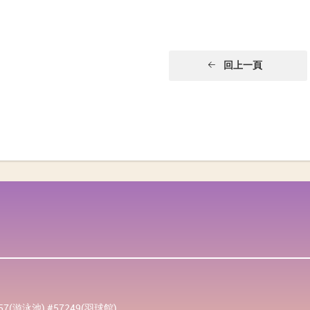
回上一頁
257(游泳池) #57249(羽球館)