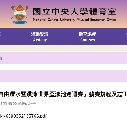
室
活動資訊
體育課程
s
Acticity
Courses
訊
MAS自由潛水暨蹼泳世界盃泳池巡迴賽」競賽規程及志
04 11:43:00 發表此公告
04/6890352135766.pdf