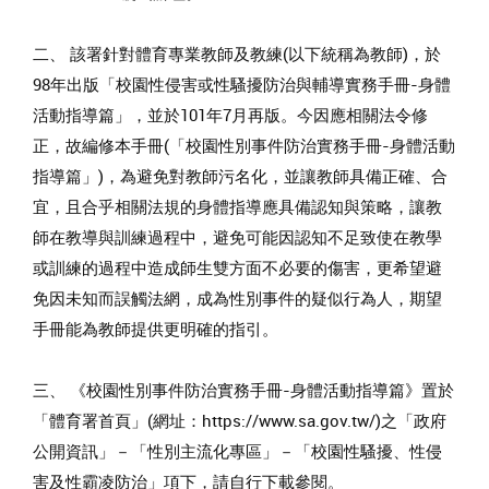
二、 該署針對體育專業教師及教練(以下統稱為教師)，於
98年出版「校園性侵害或性騷擾防治與輔導實務手冊-身體
活動指導篇」，並於101年7月再版。今因應相關法令修
正，故編修本手冊(「校園性別事件防治實務手冊-身體活動
指導篇」)，為避免對教師污名化，並讓教師具備正確、合
宜，且合乎相關法規的身體指導應具備認知與策略，讓教
師在教導與訓練過程中，避免可能因認知不足致使在教學
或訓練的過程中造成師生雙方面不必要的傷害，更希望避
免因未知而誤觸法網，成為性別事件的疑似行為人，期望
手冊能為教師提供更明確的指引。
三、 《校園性別事件防治實務手冊-身體活動指導篇》置於
「體育署首頁」(網址：https://www.sa.gov.tw/)之「政府
公開資訊」－「性別主流化專區」－「校園性騷擾、性侵
害及性霸凌防治」項下，請自行下載參閱。