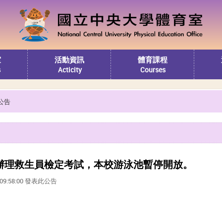
室
活動資訊
體育課程
s
Acticity
Courses
公告
)因辦理救生員檢定考試，本校游泳池暫停開放。
5 09:58:00 發表此公告