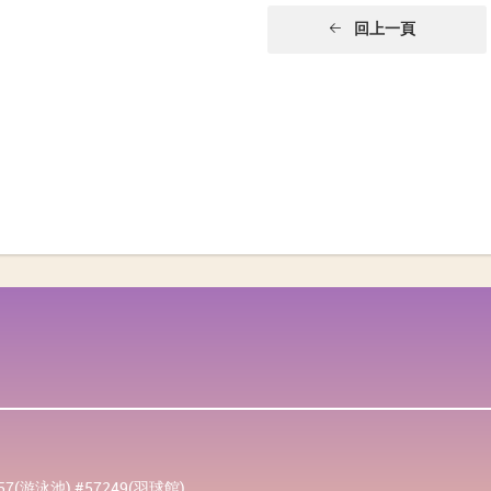
回上一頁
257(游泳池) #57249(羽球館)