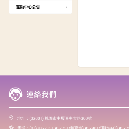
運動中心公告
地址：(32001) 桃園市中壢區中大路300號
電話：(03) 4227151 #57251(體育室) #57481(運動中心) #57