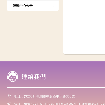
運動中心公告
地址：(32001) 桃園市中壢區中大路300號
電話：(03) 4227151 #57251(體育室) #57481(運動中心) #57