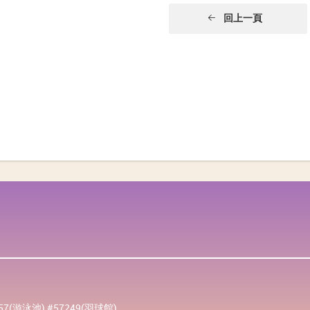
回上一頁
257(游泳池) #57249(羽球館)