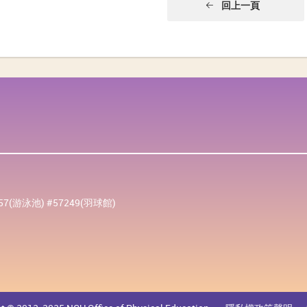
回上一頁
257(游泳池) #57249(羽球館)