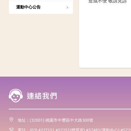
造成不便 敬請見諒
運動中心公告
地址：(32001) 桃園市中壢區中大路300號
電話：(03) 4227151 #57251(體育室) #57481(運動中心) #57