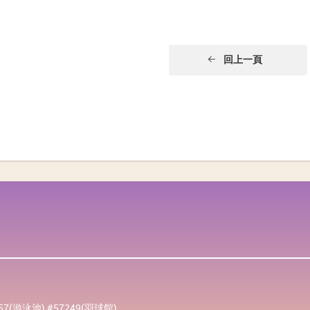
回上一頁
257(游泳池) #57249(羽球館)