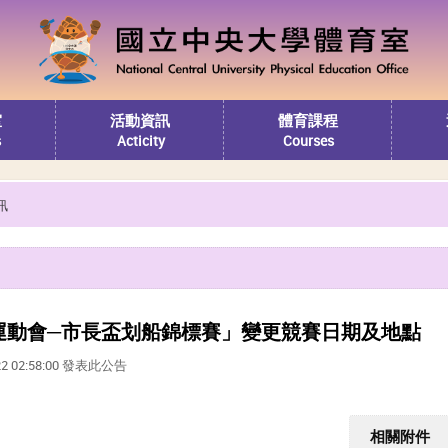
室
活動資訊
體育課程
s
Acticity
Courses
訊
市運動會─市長盃划船錦標賽」變更競賽日期及地點
22 02:58:00 發表此公告
相關附件