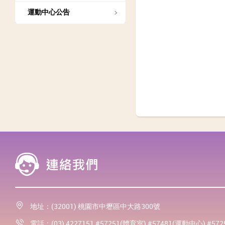
運動中心公告
地址：(32001) 桃園市中壢區中大路300號
電話：(03) 4227151 #57251(體育室) #57481(運動中心) #57