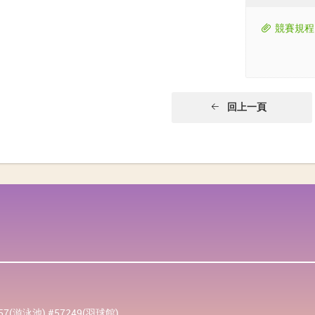
競賽規程
回上一頁
257(游泳池) #57249(羽球館)