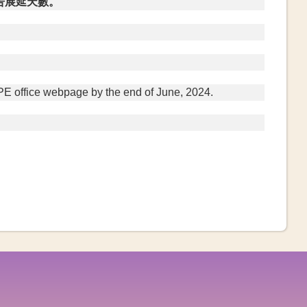
告展延天數。
PE office webpage by the end of June, 2024.