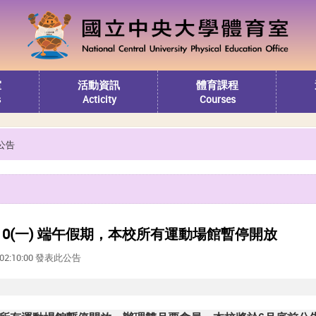
室
活動資訊
體育課程
s
Acticity
Courses
公告
)~6/10(一) 端午假期，本校所有運動場館暫停開放
6 02:10:00 發表此公告