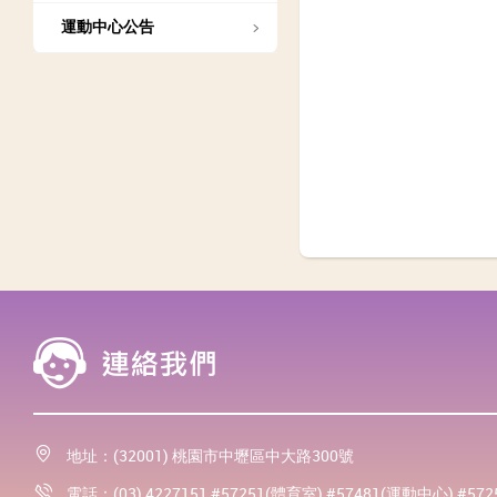
運動中心公告
地址：(32001) 桃園市中壢區中大路300號
電話：(03) 4227151 #57251(體育室) #57481(運動中心) #57