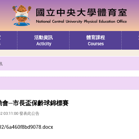
室
活動資訊
體育課程
s
Acticity
Courses
訊
運動會─市長盃保齡球錦標賽
02 03:11:00 發表此公告
02/6a460f8bd9078.docx