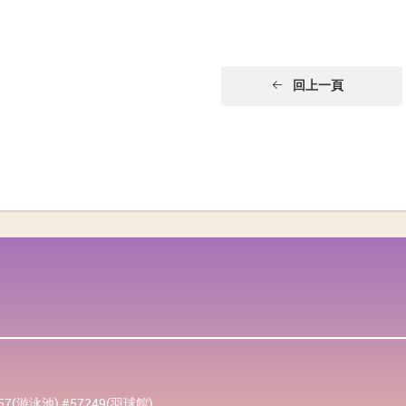
回上一頁
257(游泳池) #57249(羽球館)