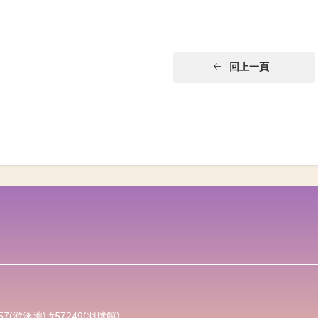
回上一頁
257(游泳池) #57249(羽球館)