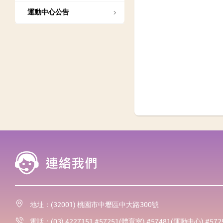
運動中心公告
地址：(32001) 桃園市中壢區中大路300號
電話：(03) 4227151 #57251(體育室) #57481(運動中心) #57