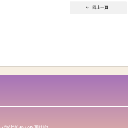
回上一頁
257(游泳池) #57249(羽球館)