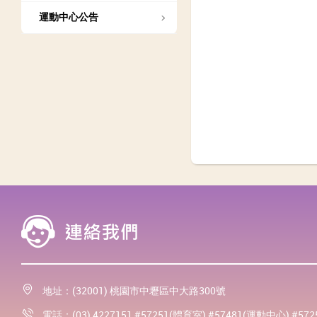
運動中心公告
地址：(32001) 桃園市中壢區中大路300號
電話：(03) 4227151 #57251(體育室) #57481(運動中心) #57