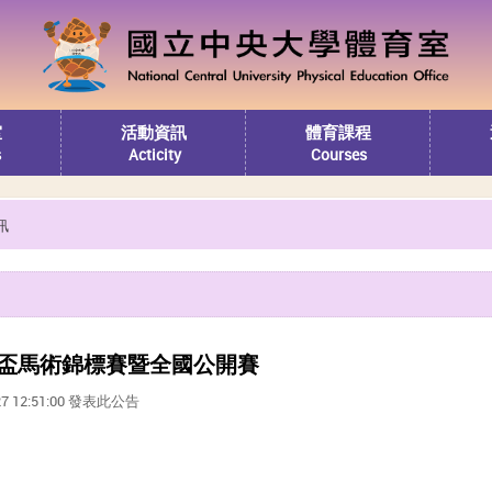
室
活動資訊
體育課程
s
Acticity
Courses
訊
專盃馬術錦標賽暨全國公開賽
27 12:51:00 發表此公告