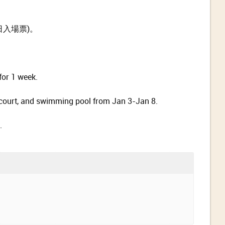
日入場票)。
for 1 week.
s court, and swimming pool from Jan 3-Jan 8.
.