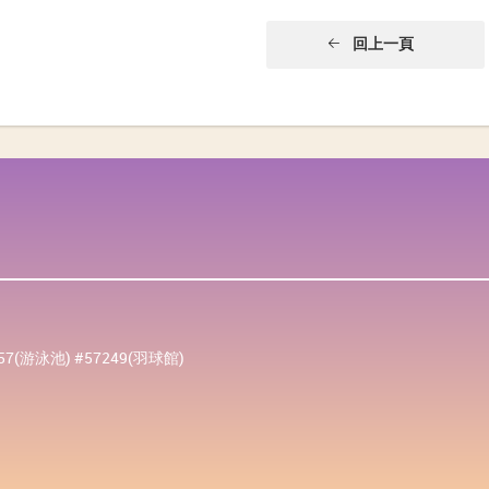
回上一頁
257(游泳池) #57249(羽球館)