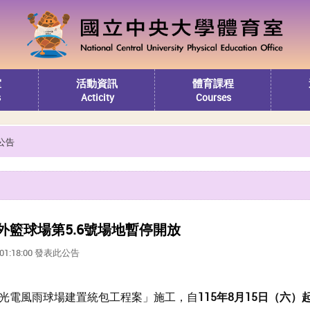
室
活動資訊
體育課程
s
Acticity
Courses
公告
外籃球場第5.6號場地暫停開放
0 01:18:00 發表此公告
光電風雨球場建置統包工程案」施工，自
115年8月15日（六）