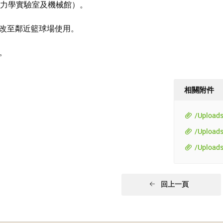
力學實驗室及機械館）。
改至鄰近籃球場使用。
。
相關附件
/Upload
/Upload
/Upload
回上一頁